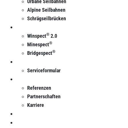
Urbane Seilbahnen
Alpine Seilbahnen
Schrägseilbrücken
Produkte
®
Winspect
2.0
®
Minespect
®
Bridgespect
Service
Serviceformular
Über Uns
Referenzen
Partnerschaften
Karriere
News
Kontakt