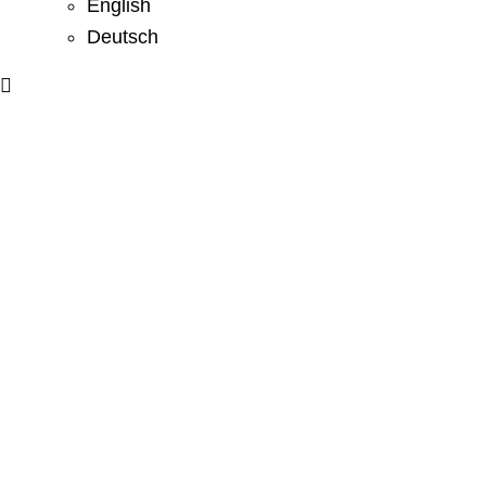
English
Deutsch
SCHRÄGSEILBRÜCKEN
Seilinspektion angepasst an Ihre Bedürfnisse.