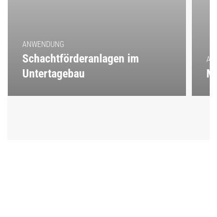
Fördergut
Sicherstellung der Betriebssicherheit
Sicherstellung der
Anlagenverfügbarkeit
ANWENDUNG
Schachtförderanlagen im
AN
Untertagebau
Ma